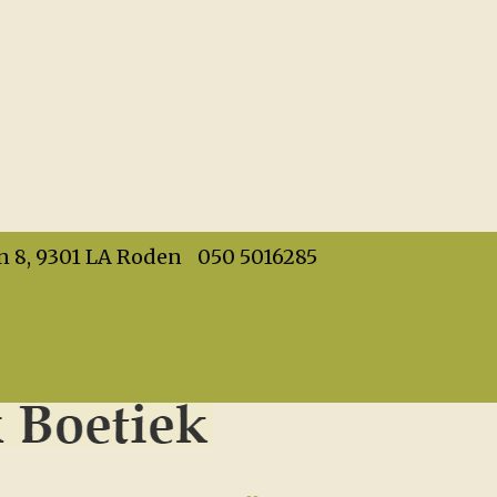
info@dehandwerkboet
n 8, 9301 LA Roden
050 5016285