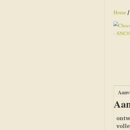
Home
Aanvu
Aan
ontw
voll