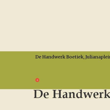
De Handwerk Boetiek, Julianaplei
Openingstijden
Privacy
Algemene Voorwaarden
€
0,00