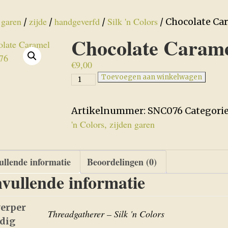
garen
zijde
handgeverfd
Silk 'n Colors
/
/
/
/
/ Chocolate Ca
Chocolate Caram
€
9,00
Chocolate
Toevoegen aan winkelwagen
Caramel
-
Artikelnummer:
SNC076
Categori
SNC076
'n Colors, zijden garen
aantal
llende informatie
Beoordelingen (0)
vullende informatie
erper
Threadgatherer – Silk 'n Colors
edig