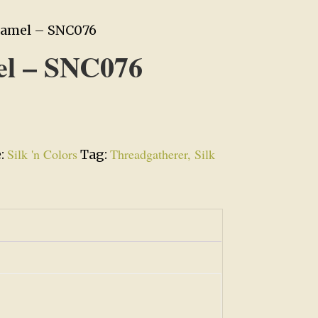
ramel – SNC076
el – SNC076
Silk 'n Colors
Threadgatherer, Silk
e:
Tag: