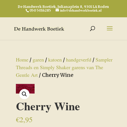
De Handwerk Boetiek, Julianaplein 8, 9301 LA Roden
info@dehandwerkboetiek.nl
050 5016285
Home
garen
katoen
handgeverfd
Sampler
/
/
/
/
Threads en Simply Shaker garens van The
Gentle Art
/ Cherry Wine
Cherry Wine
€
2,95