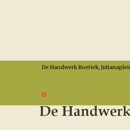
De Handwerk Boetiek, Julianaplei
Openingstijden
Privacy
Algemene Voorwaarden
€
0,00