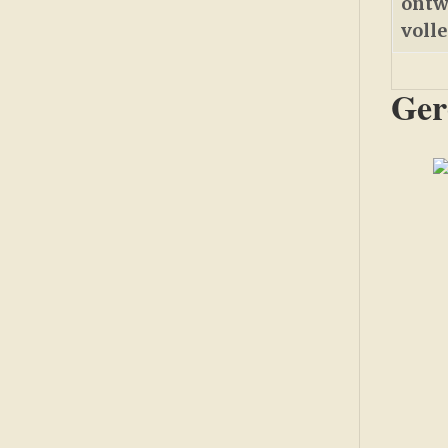
ontw
voll
Ger