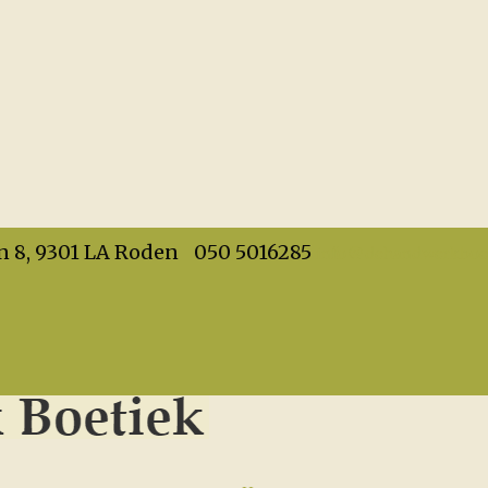
info@dehandwerkboet
n 8, 9301 LA Roden
050 5016285