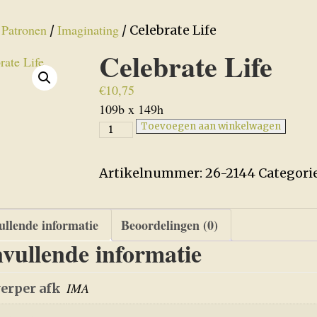
Patronen
Imaginating
/
/
/ Celebrate Life
Celebrate Life
€
10,75
109b x 149h
Celebrate
Toevoegen aan winkelwagen
Life
aantal
Artikelnummer:
26-2144
Categori
llende informatie
Beoordelingen (0)
vullende informatie
IMA
erper afk