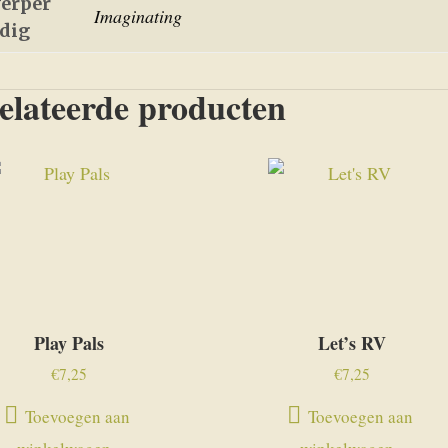
erper
Imaginating
edig
elateerde producten
Play Pals
Let’s RV
€
7,25
€
7,25
Toevoegen aan
Toevoegen aan