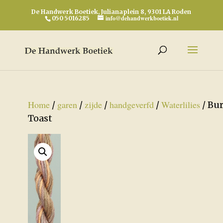
De Handwerk Boetiek, Julianaplein 8, 9301 LA Roden
info@dehandwerkboetiek.nl
050 5016285
Home
garen
zijde
handgeverfd
Waterlilies
/
/
/
/
/ Bu
Toast