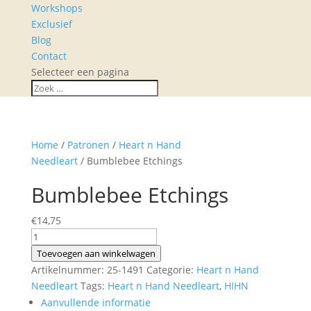
Workshops
Exclusief
Blog
Contact
Selecteer een pagina
Home
/
Patronen
/
Heart n Hand
Needleart
/ Bumblebee Etchings
Bumblebee Etchings
€
14,75
Bumblebee
Etchings
Toevoegen aan winkelwagen
aantal
Artikelnummer:
25-1491
Categorie:
Heart n Hand
Needleart
Tags:
Heart n Hand Needleart
,
HIHN
Aanvullende informatie