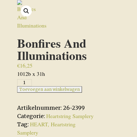
Bonfires And
Illuminations
€
16,25
1012b x 31h
Bonfires
And
Toevoegen aan winkelwagen
Illuminations
aantal
Artikelnummer:
26-2399
Heartstring Samplery
Categorie:
HEART, Heartstring
Tag:
Samplery