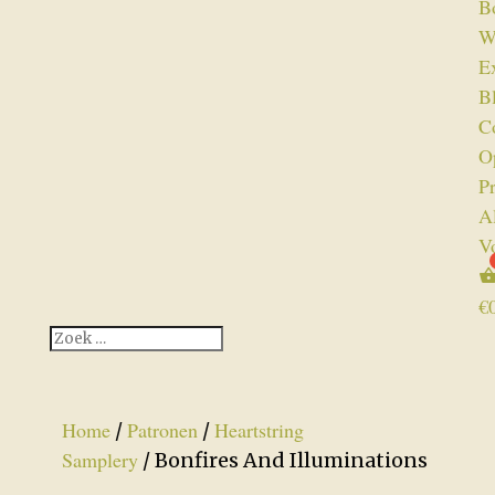
B
W
Ex
B
C
O
P
A
V
€
Home
Patronen
Heartstring
/
/
Samplery
/ Bonfires And Illuminations