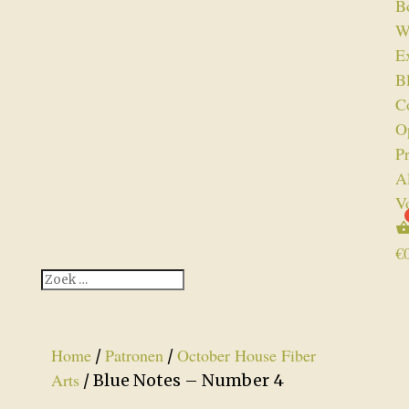
B
W
Ex
B
C
O
P
A
V
€
Home
Patronen
October House Fiber
/
/
Arts
/ Blue Notes – Number 4