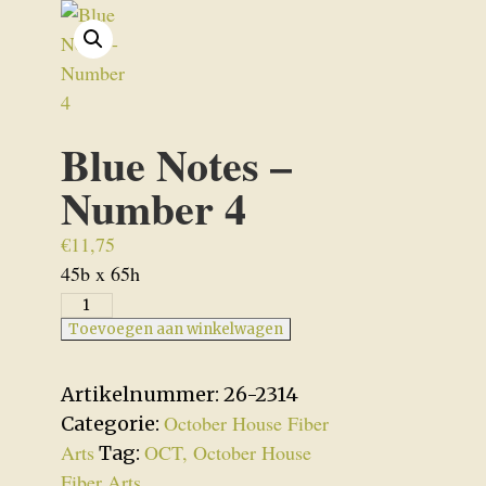
Blue Notes –
Number 4
€
11,75
45b x 65h
Blue
Notes
Toevoegen aan winkelwagen
-
Number
Artikelnummer:
26-2314
4
October House Fiber
Categorie:
aantal
Arts
OCT, October House
Tag:
Fiber Arts