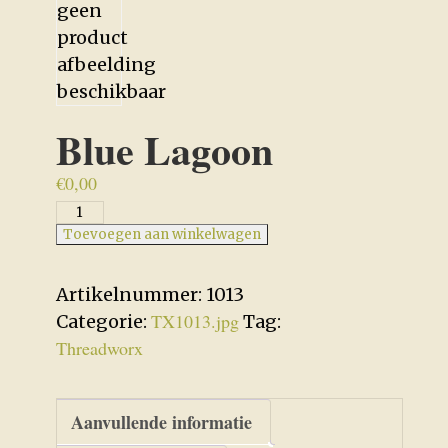
Blue Lagoon
€
0,00
Blue
Lagoon
Toevoegen aan winkelwagen
aantal
Artikelnummer:
1013
TX1013.jpg
Categorie:
Tag:
Threadworx
Aanvullende informatie