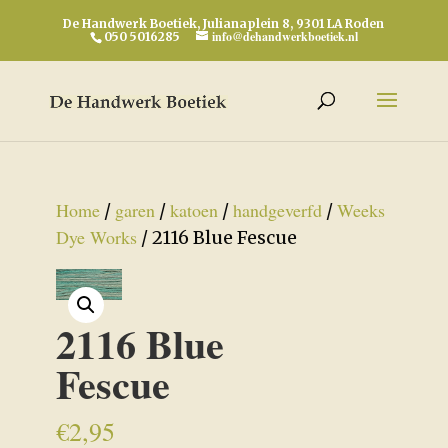
De Handwerk Boetiek, Julianaplein 8, 9301 LA Roden
info@dehandwerkboetiek.nl
050 5016285
Home
garen
katoen
handgeverfd
Weeks
/
/
/
/
Dye Works
/ 2116 Blue Fescue
2116 Blue
Fescue
€
2,95