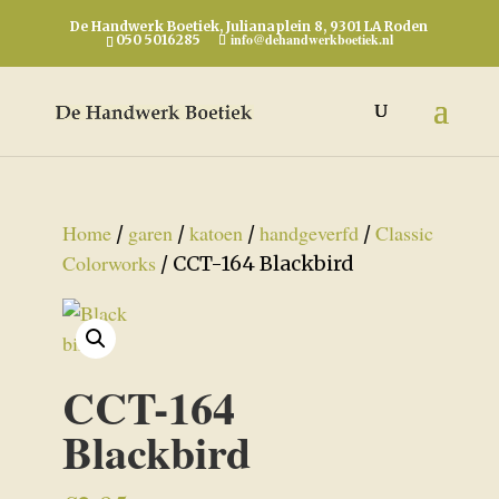
De Handwerk Boetiek, Julianaplein 8, 9301 LA Roden
info@dehandwerkboetiek.nl
050 5016285
Home
garen
katoen
handgeverfd
Classic
/
/
/
/
Colorworks
/ CCT-164 Blackbird
CCT-164
Blackbird