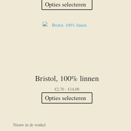
€2,70
Dit
Opties selecteren
tot
product
€14,00
heeft
meerdere
variaties.
Deze
optie
kan
gekozen
worden
op
Bristol, 100% linnen
de
productpagina
Prijsklasse:
€
2,70
-
€
14,00
€2,70
Dit
Opties selecteren
tot
product
€14,00
heeft
meerdere
variaties.
Nieuw in de winkel
Deze