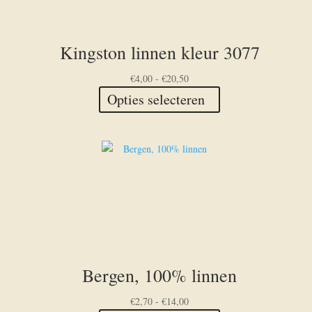
Kingston linnen kleur 3077
Prijsklasse:
€
4,00
-
€
20,50
€4,00
Dit
Opties selecteren
tot
product
€20,50
heeft
meerdere
variaties.
Deze
optie
kan
gekozen
worden
op
Bergen, 100% linnen
de
productpagina
Prijsklasse:
€
2,70
-
€
14,00