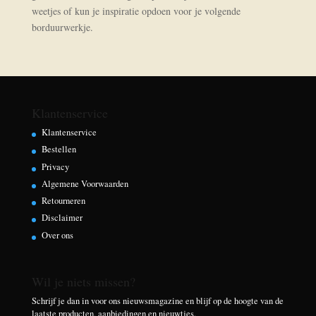
weetjes of kun je inspiratie opdoen voor je volgende
borduurwerkje.
Klantenservice
Klantenservice
Bestellen
Privacy
Algemene Voorwaarden
Retourneren
Disclaimer
Over ons
Wil je niets missen?
Schrijf je dan in voor ons nieuwsmagazine en blijf op de hoogte van de
laatste producten, aanbiedingen en nieuwtjes.