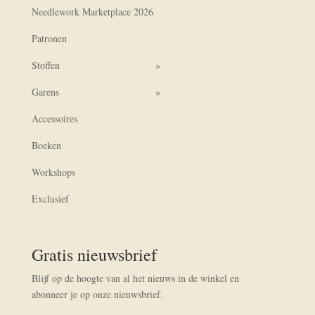
Needlework Marketplace 2026
optie
kan
Patronen
gekozen
worden
Stoffen
op
Garens
de
productpagina
Accessoires
Boeken
Workshops
Exclusief
Gratis nieuwsbrief
Blijf op de hoogte van al het nieuws in de winkel en
abonneer je op onze nieuwsbrief.