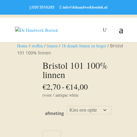
050 5016285
info@dehandwerkboetiek.nl
Home
/
stoffen
/
linnen
/
18 draads linnen en hoger
/ Bristol
101 100% linnen
Bristol 101 100%
linnen
Prijsklasse:
€
2,70
-
€
14,00
€2,70
ivoor / antique white
tot
€14,00
afmeting
Bristol