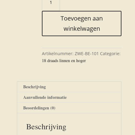
101
100%
Toevoegen aan
linnen
aantal
winkelwagen
Artikelnummer:
ZWE-BE-101
Categorie:
18 draads linnen en hoger
Beschrijving
Aanvullende informatie
Beoordelingen (0)
Beschrijving