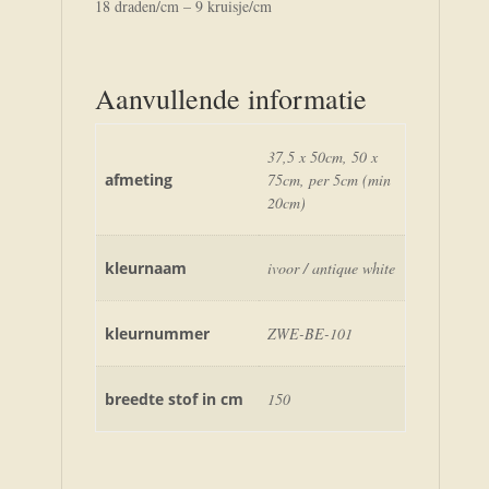
18 draden/cm – 9 kruisje/cm
Aanvullende informatie
37,5 x 50cm, 50 x
afmeting
75cm, per 5cm (min
20cm)
kleurnaam
ivoor / antique white
kleurnummer
ZWE-BE-101
breedte stof in cm
150