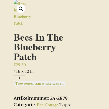
Bees In The
Blueberry
Patch
€
29,50
41b x 121h
Bees
In
Toevoegen aan winkelwagen
The
Blueberry
Artikelnummer:
24-2879
Patch
Bee Cottage
Categorie:
Tags: