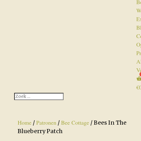
B
W
Ex
B
C
O
P
A
V
€
Home
Patronen
Bee Cottage
/
/
/ Bees In The
Blueberry Patch