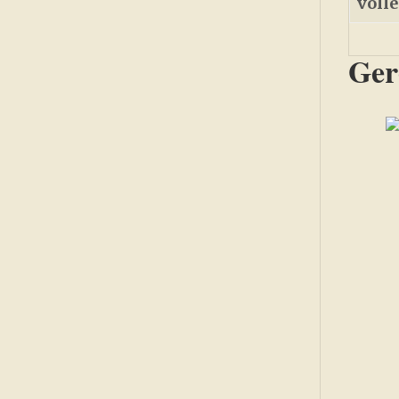
voll
Ger