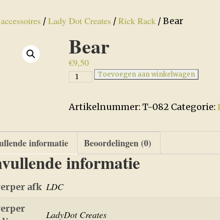
accessoires
Lady Dot Creates
Rick Rack
/
/
/
/ Bear
Bear
€
9,50
Bear
Toevoegen aan winkelwagen
aantal
Artikelnummer:
T-082
Categorie:
llende informatie
Beoordelingen (0)
vullende informatie
LDC
erper afk
erper
LadyDot Creates