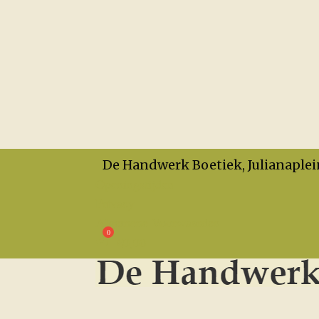
De Handwerk Boetiek, Julianaplei
Openingstijden
Privacy
Algemene Voorwaarden
€
0,00