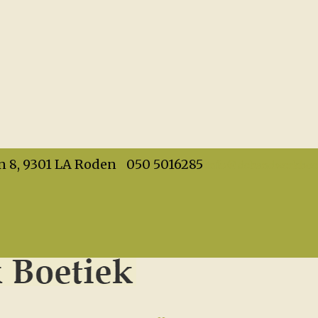
info@dehandwerkboet
n 8, 9301 LA Roden
050 5016285