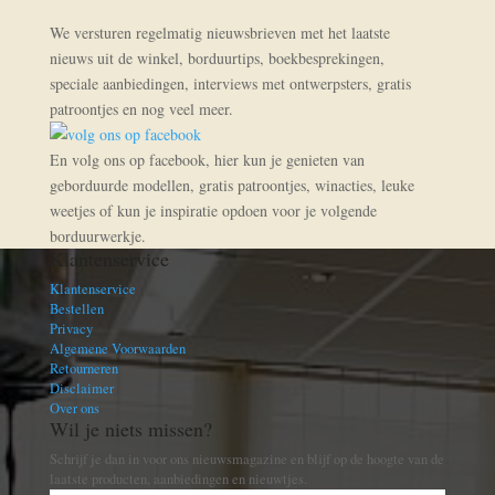
We versturen regelmatig nieuwsbrieven met het laatste
nieuws uit de winkel, borduurtips, boekbesprekingen,
speciale aanbiedingen, interviews met ontwerpsters, gratis
patroontjes en nog veel meer.
En volg ons op facebook, hier kun je genieten van
geborduurde modellen, gratis patroontjes, winacties, leuke
weetjes of kun je inspiratie opdoen voor je volgende
borduurwerkje.
Klantenservice
Klantenservice
Bestellen
Privacy
Algemene Voorwaarden
Retourneren
Disclaimer
Over ons
Wil je niets missen?
Schrijf je dan in voor ons nieuwsmagazine en blijf op de hoogte van de
laatste producten, aanbiedingen en nieuwtjes.