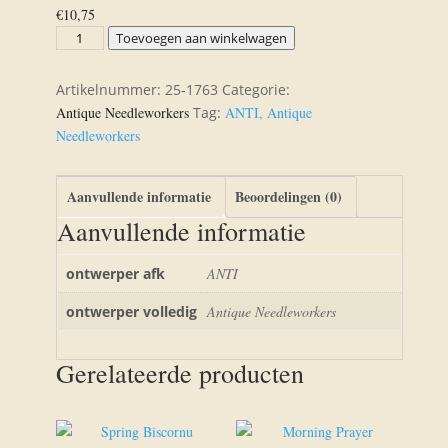
€
10,75
Be
Toevoegen aan winkelwagen
Ye
True
Artikelnummer:
25-1763
Categorie:
aantal
Antique Needleworkers
Tag:
ANTI, Antique
Needleworkers
Aanvullende informatie
Beoordelingen (0)
Aanvullende informatie
ontwerper afk
ANTI
ontwerper volledig
Antique Needleworkers
Gerelateerde producten