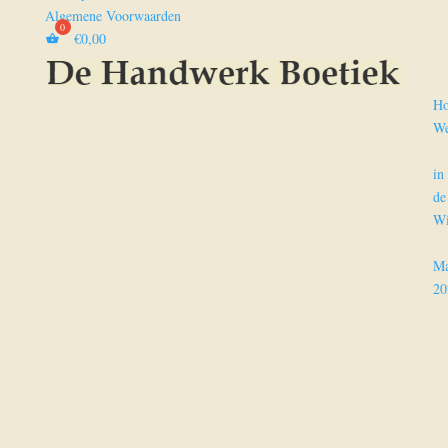
Algemene Voorwaarden
€
0,00
H
We
in
de
Wi
Ma
20