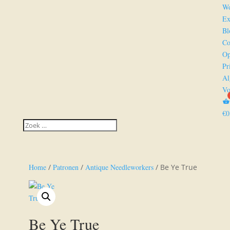
Wo
Ex
Bl
Co
Op
Pr
Al
Vo
€
0
Home
/
Patronen
/
Antique Needleworkers
/ Be Ye True
Be Ye True