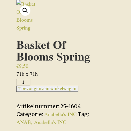
Basket Of
Blooms Spring
€
9,50
71b x 71h
Basket
Of
Toevoegen aan winkelwagen
Blooms
Spring
Artikelnummer:
25-1604
aantal
Anabella's INC
Categorie:
Tag:
ANAB, Anabella's INC