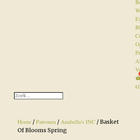
B
W
Ex
B
C
O
P
A
V
€
Home
Patronen
Anabella's INC
/
/
/ Basket
Of Blooms Spring