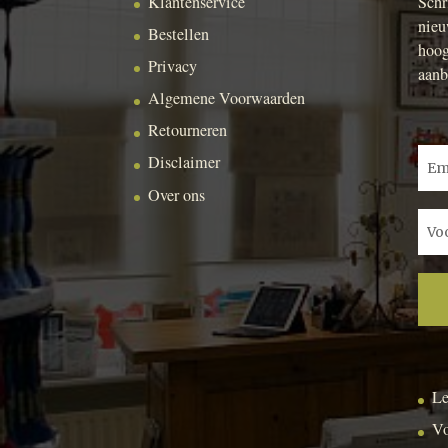
Klantenservice
Schr
nieu
Bestellen
hoog
Privacy
aanb
Algemene Voorwaarden
Retourneren
Disclaimer
Over ons
Le
Vo