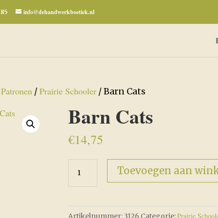
info@dehandwerkboetiek.nl
285
Patronen
Prairie Schooler
/
/
/ Barn Cats
Barn Cats
€
14,75
Barn
Toevoegen aan win
Cats
aantal
Prairie School
Artikelnummer:
3126
Categorie: