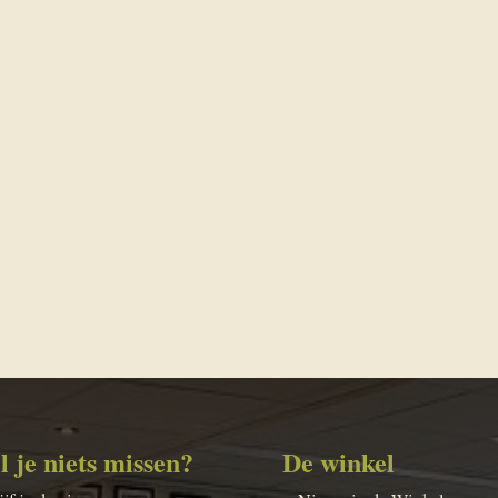
l je niets missen?
De winkel