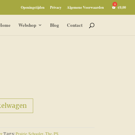
Openingstijden
Privacy
Algemene Voorwaarden
€
0,00
Home
Webshop
Blog
Contact
kelwagen
er
Prairie Schooler
The
PS
Tags:
,
,