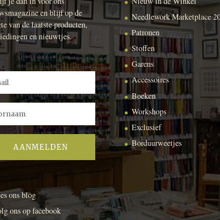
ijf je dan in voor ons
Nieuw in de Winkel
wsmagazine en blijf op de
Needlework Marketplace 2
te van de laatste producten,
Patronen
iedingen en nieuwtjes.
Stoffen
Garens
Accessoires
Boeken
Workshops
Exclusief
Borduurweetjes
es ons blog
lg ons op facebook