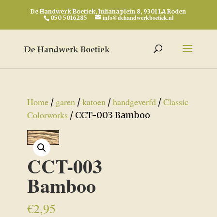
De Handwerk Boetiek, Julianaplein 8, 9301 LA Roden
info@dehandwerkboetiek.nl
050 5016285
Home
garen
katoen
handgeverfd
Classic
/
/
/
/
Colorworks
/ CCT-003 Bamboo
CCT-003
Bamboo
€
2,95