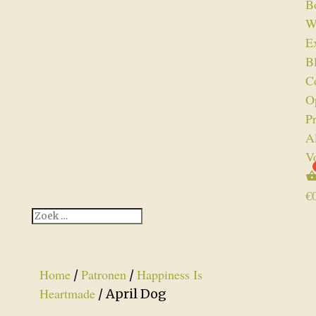
B
W
Ex
B
C
O
P
A
V
€
Home
Patronen
Happiness Is
/
/
Heartmade
/ April Dog