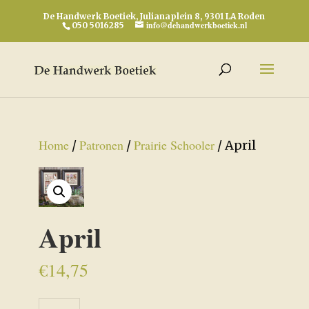
De Handwerk Boetiek, Julianaplein 8, 9301 LA Roden
info@dehandwerkboetiek.nl
050 5016285
Home
Patronen
Prairie Schooler
/
/
/ April
April
€
14,75
April