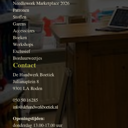
Needlework Marketplace 2026
Patronen
Stoffen
Garens
Accessoires
Boeken
Workshops
Exclusief
Borduurweetjes
Contact
De Handwerk Boetiek
Julianaplein 8
9301 LA Roden
050 50 16285
info@dehandwerkboetiek.nl
Openingstijden:
donderdag 13.00-17.00 uur