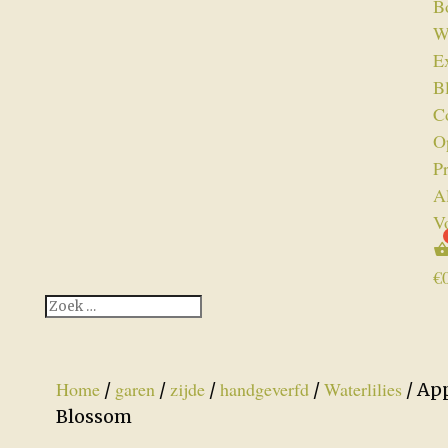
B
W
Ex
B
C
O
P
A
V
€
Home
garen
zijde
handgeverfd
Waterlilies
/
/
/
/
/ Ap
Blossom