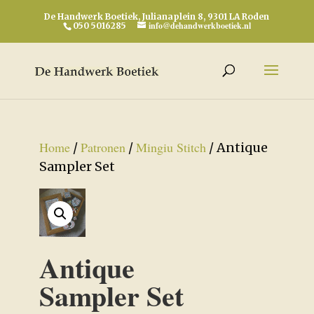
De Handwerk Boetiek, Julianaplein 8, 9301 LA Roden
info@dehandwerkboetiek.nl
050 5016285
Home
Patronen
Mingiu Stitch
/
/
/ Antique
Sampler Set
Antique
Sampler Set