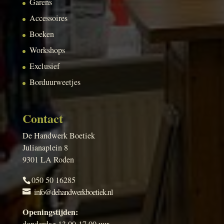
Garens
Accessoires
Boeken
Workshops
Exclusief
Borduurweetjes
Contact
De Handwerk Boetiek
Julianaplein 8
9301 LA Roden
050 50 16285
info@dehandwerkboetiek.nl
Openingstijden:
donderdag 13.00-17.00 uur