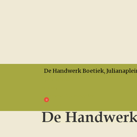
De Handwerk Boetiek, Julianaplei
Openingstijden
Privacy
Algemene Voorwaarden
€
0,00