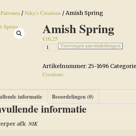
Patronen
Niky's Creations
/
/
/ Amish Spring
Amish Spring
€
16,25
Amish
Toevoegen aan winkelwagen
Spring
aantal
Artikelnummer:
25-1696
Categori
Creations
llende informatie
Beoordelingen (0)
vullende informatie
NIK
erper afk