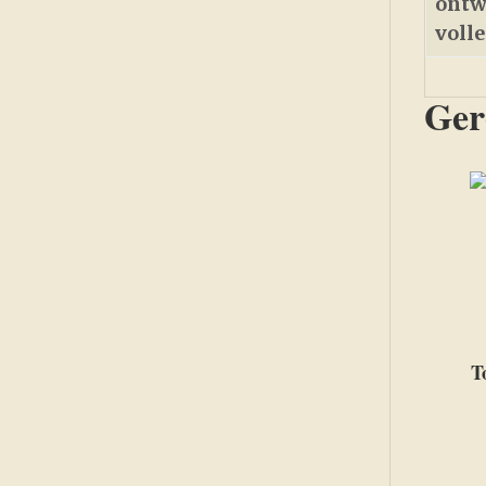
ontw
voll
Ger
T