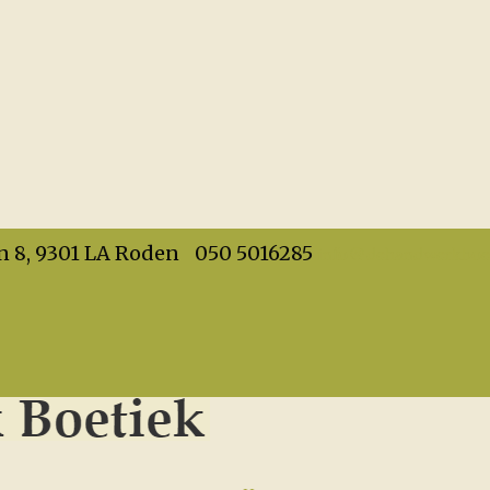
info@dehandwerkboet
n 8, 9301 LA Roden
050 5016285