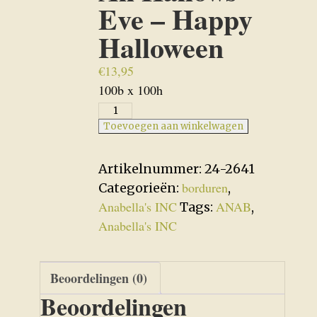
Eve – Happy
Halloween
€
13,95
100b x 100h
All
Hallows
Toevoegen aan winkelwagen
Eve
-
Artikelnummer:
24-2641
Happy
borduren
Categorieën:
,
Halloween
Anabella's INC
ANAB
Tags:
,
aantal
Anabella's INC
Beoordelingen (0)
Beoordelingen