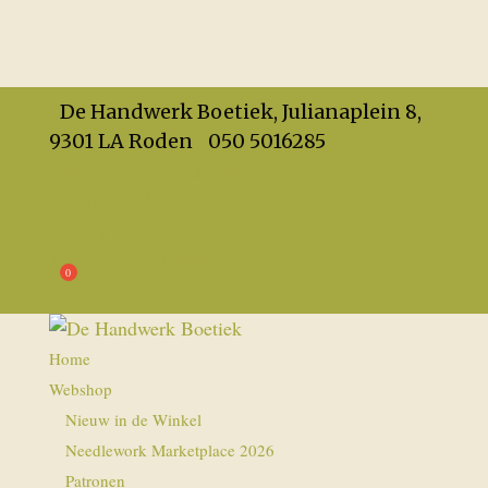
De Handwerk Boetiek, Julianaplein 8,
9301 LA Roden
050 5016285
info@dehandwerkboetiek.nl
Openingstijden
Privacy
Algemene Voorwaarden
€
0,00
Home
Webshop
Nieuw in de Winkel
Needlework Marketplace 2026
Patronen