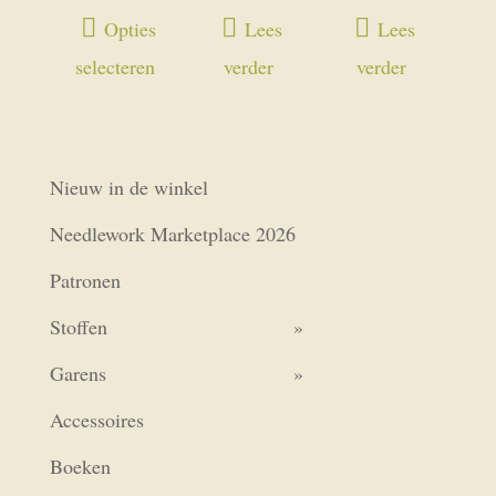
€17,00
€17,00
€17,00
Dit
Opties
Lees
Lees
tot
tot
tot
product
selecteren
verder
verder
€68,00
€68,00
€68,00
heeft
meerdere
variaties.
Nieuw in de winkel
Deze
optie
Needlework Marketplace 2026
kan
Patronen
gekozen
worden
Stoffen
op
Garens
de
Accessoires
productpagina
Boeken