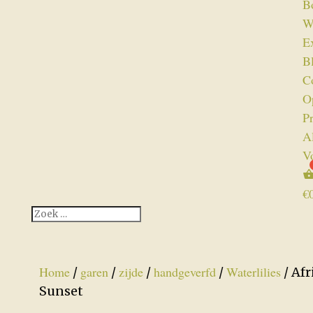
B
W
Ex
B
C
O
P
A
V
€
Home
garen
zijde
handgeverfd
Waterlilies
/
/
/
/
/ Afr
Sunset