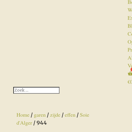
B
W
Ex
B
C
O
P
A
V
€
Home
garen
zijde
effen
Soie
/
/
/
/
d'Alger
/ 944