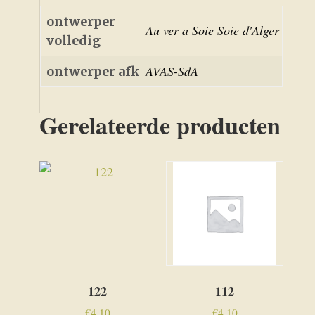
ontwerper
Au ver a Soie Soie d'Alger
volledig
AVAS-SdA
ontwerper afk
Gerelateerde producten
122
112
€
4,10
€
4,10