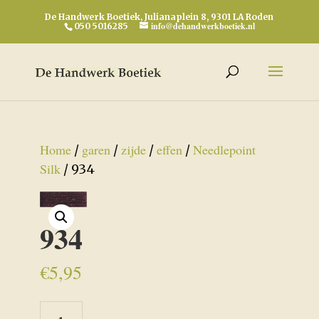
De Handwerk Boetiek, Julianaplein 8, 9301 LA Roden
info@dehandwerkboetiek.nl
050 5016285
Home
garen
zijde
effen
Needlepoint
/
/
/
/
Silk
/ 934
934
€
5,95
934