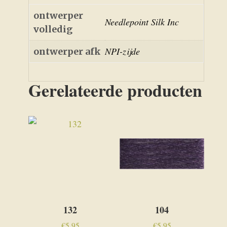
ontwerper
Needlepoint Silk Inc
volledig
NPI-zijde
ontwerper afk
Gerelateerde producten
132
104
€
5,95
€
5,95