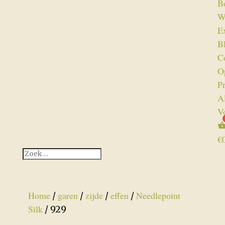
B
W
Ex
B
C
O
P
A
V
€
Home
garen
zijde
effen
Needlepoint
/
/
/
/
Silk
/ 929