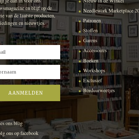
ijf je dan in voor ons
Nieuw in de Winkel
wsmagazine en blijf op de
Needlework Marketplace 2
te van de laatste producten,
Patronen
iedingen en nieuwtjes.
Stoffen
Garens
Accessoires
Boeken
Workshops
Exclusief
Borduurweetjes
es ons blog
lg ons op facebook