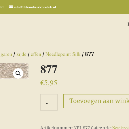
info@dehandwerkboetiek.nl
285
garen
zijde
effen
Needlepoint Silk
/
/
/
/
/ 877
877
€
5,95
877
Toevoegen aan win
aantal
Needlepoi
Artikelnummer:
NPI-877
Categorie: