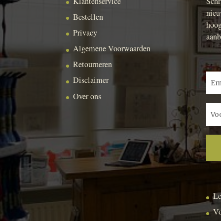
Klantenservice
Schr
nieu
Bestellen
hoog
Privacy
aanb
Algemene Voorwaarden
Retourneren
Disclaimer
Over ons
Le
Vo