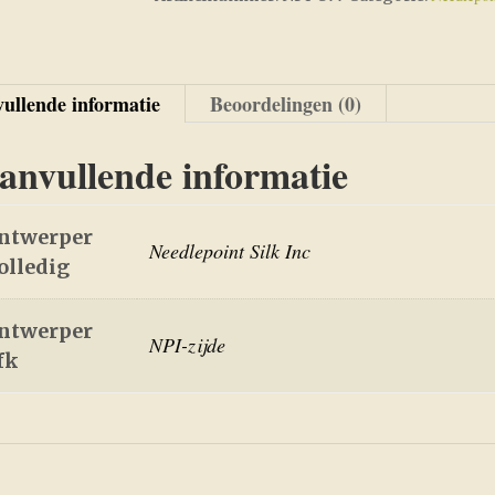
ullende informatie
Beoordelingen (0)
anvullende informatie
ntwerper
Needlepoint Silk Inc
olledig
ntwerper
NPI-zijde
fk