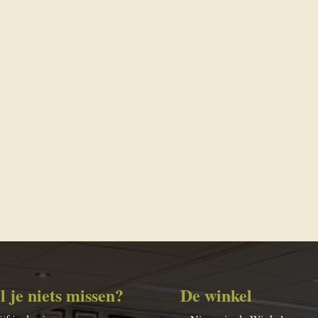
l je niets missen?
De winkel