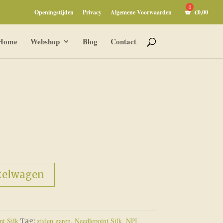
Openingstijden
Privacy
Algemene Voorwaarden
€
0,00
Home
Webshop
Blog
Contact
kelwagen
nt Silk
zijden garen, Needlepoint Silk, NPI
Tag: