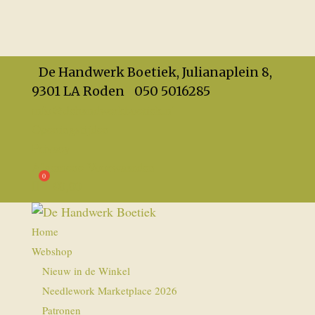
De Handwerk Boetiek, Julianaplein 8,
9301 LA Roden
050 5016285
info@dehandwerkboetiek.nl
Openingstijden
Privacy
Algemene Voorwaarden
€
0,00
Home
Webshop
Nieuw in de Winkel
Needlework Marketplace 2026
Patronen