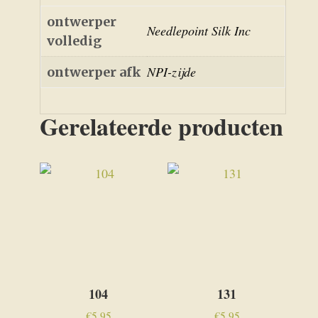
ontwerper
Needlepoint Silk Inc
volledig
NPI-zijde
ontwerper afk
Gerelateerde producten
104
131
€
5,95
€
5,95