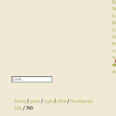
B
W
Ex
B
C
O
P
A
V
€
Home
garen
zijde
effen
Needlepoint
/
/
/
/
Silk
/ 745