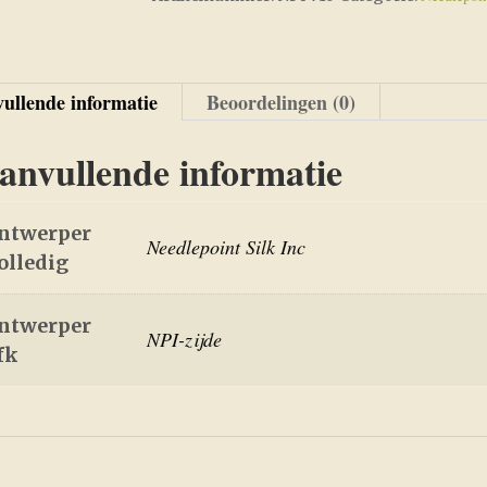
ullende informatie
Beoordelingen (0)
anvullende informatie
ntwerper
Needlepoint Silk Inc
olledig
ntwerper
NPI-zijde
fk