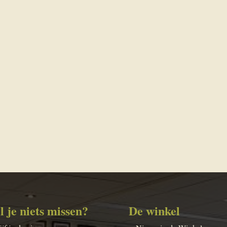
l je niets missen?
De winkel