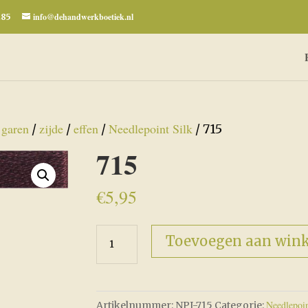
info@dehandwerkboetiek.nl
285
garen
zijde
effen
Needlepoint Silk
/
/
/
/
/ 715
715
€
5,95
715
Toevoegen aan win
aantal
Needlepoin
Artikelnummer:
NPI-715
Categorie: