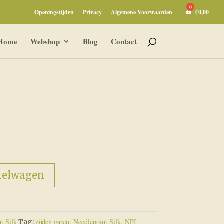
Openingstijden
Privacy
Algemene Voorwaarden
€
0,00
Home
Webshop
Blog
Contact
kelwagen
t Silk
zijden garen, Needlepoint Silk, NPI
Tag: