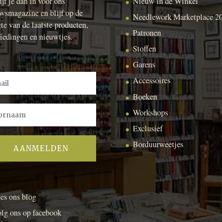
ijf je dan in voor ons
Nieuw in de Winkel
wsmagazine en blijf op de
Needlework Marketplace 2
te van de laatste producten,
Patronen
iedingen en nieuwtjes.
Stoffen
Garens
Accessoires
Boeken
Workshops
Exclusief
Borduurweetjes
es ons blog
lg ons op facebook