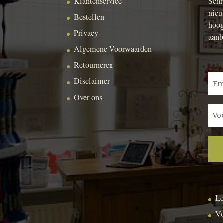
Klantenservice
Schr
nieu
Bestellen
hoog
Privacy
aanb
Algemene Voorwaarden
Retourneren
Disclaimer
Over ons
Le
Vo