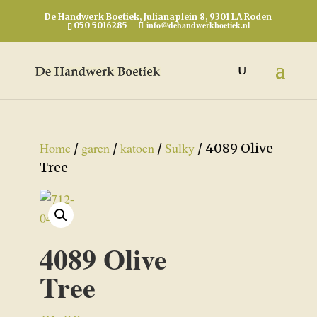
De Handwerk Boetiek, Julianaplein 8, 9301 LA Roden
info@dehandwerkboetiek.nl
050 5016285
Home
garen
katoen
Sulky
/
/
/
/ 4089 Olive
Tree
4089 Olive
Tree