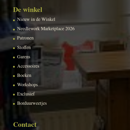
De winkel
Nieuw in de Winkel
Needlework Marketplace 2026
Patronen
Stoffen
Garens
Accessoires
Boeken
Workshops
Exclusief
Borduurweetjes
Contact