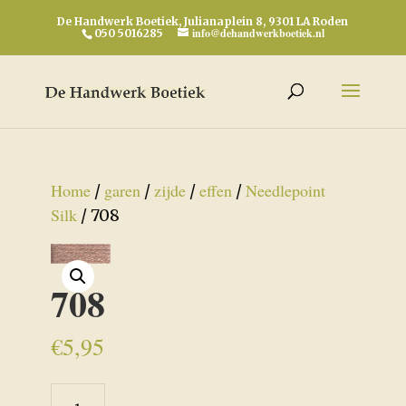
De Handwerk Boetiek, Julianaplein 8, 9301 LA Roden
info@dehandwerkboetiek.nl
050 5016285
Home
garen
zijde
effen
Needlepoint
/
/
/
/
Silk
/ 708
708
€
5,95
708