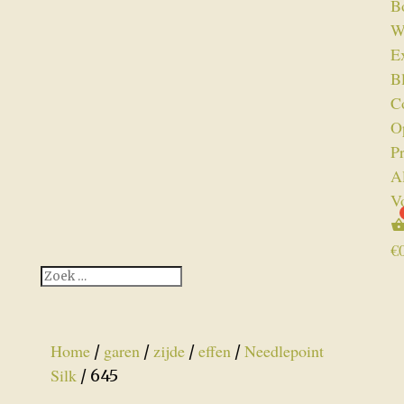
B
W
Ex
B
C
O
P
A
V
€
Home
garen
zijde
effen
Needlepoint
/
/
/
/
Silk
/ 645