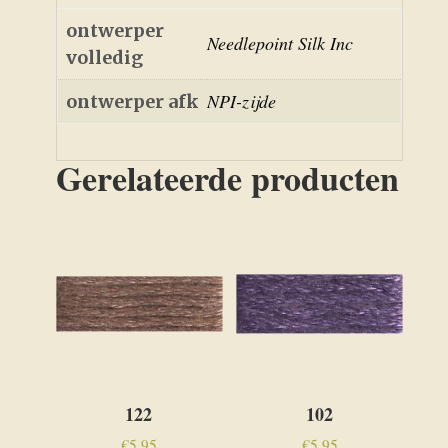
ontwerper
Needlepoint Silk Inc
volledig
NPI-zijde
ontwerper afk
Gerelateerde producten
122
102
€
5,95
€
5,95