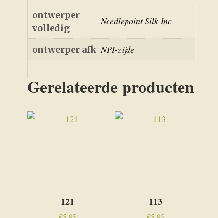
ontwerper
Needlepoint Silk Inc
volledig
NPI-zijde
ontwerper afk
Gerelateerde producten
121
113
€
5,95
€
5,95