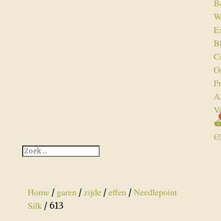
B
W
Ex
B
C
O
P
A
V
€
Home
garen
zijde
effen
Needlepoint
/
/
/
/
Silk
/ 613