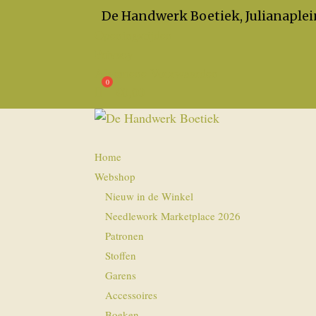
De Handwerk Boetiek, Julianaplei
Openingstijden
Privacy
Algemene Voorwaarden
€
0,00
Home
Webshop
Nieuw in de Winkel
Needlework Marketplace 2026
Patronen
Stoffen
Garens
Accessoires
Boeken