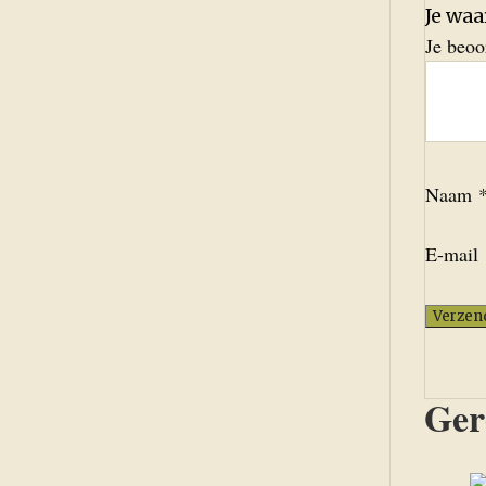
Je wa
Je beo
Naam
E-mail
Ger