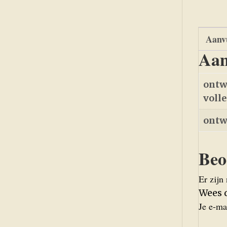
Aanvu
Aan
ontw
voll
ontw
Beo
Er zijn
Wees d
Je e-ma