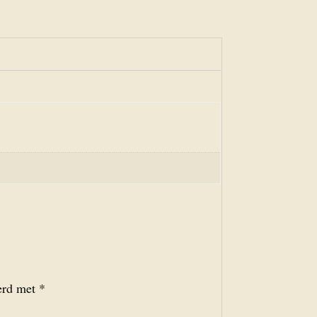
eerd met
*