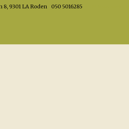
info@dehandwerkboet
n 8, 9301 LA Roden
050 5016285