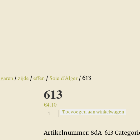
garen
zijde
effen
Soie d'Alger
/
/
/
/
/ 613
613
€
4,10
613
Toevoegen aan winkelwagen
aantal
Artikelnummer:
SdA-613
Categori