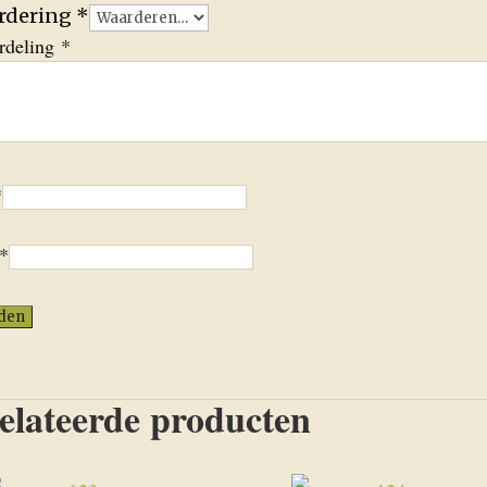
ardering
*
ordeling
*
*
*
elateerde producten