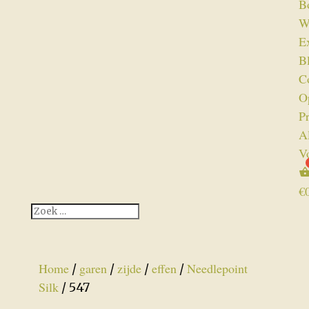
B
W
Ex
B
C
O
P
A
V
€
Home
garen
zijde
effen
Needlepoint
/
/
/
/
Silk
/ 547