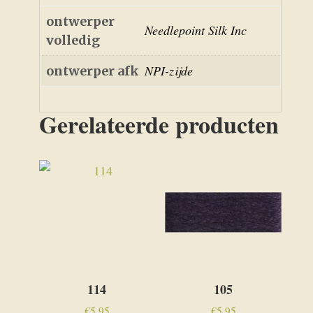
ontwerper
Needlepoint Silk Inc
volledig
NPI-zijde
ontwerper afk
Gerelateerde producten
114
105
€
5,95
€
5,95