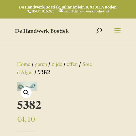
De Handwerk Boetiek, Julianaplein 8, 9301 LA Roden
info@dehandwerkboetiek.nl
050 5016285
Home
garen
zijde
effen
Soie
/
/
/
/
d'Alger
/ 5382
5382
€
4,10
5382