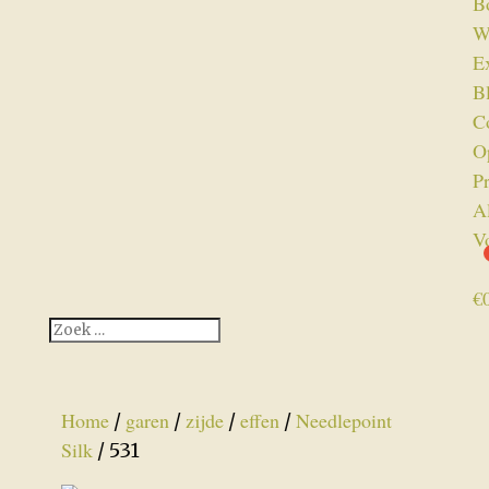
B
W
Ex
B
C
O
P
A
V
€
Home
garen
zijde
effen
Needlepoint
/
/
/
/
Silk
/ 531