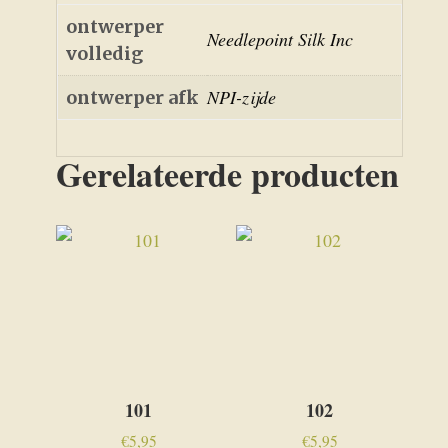
ontwerper
Needlepoint Silk Inc
volledig
NPI-zijde
ontwerper afk
Gerelateerde producten
101
102
€
5,95
€
5,95