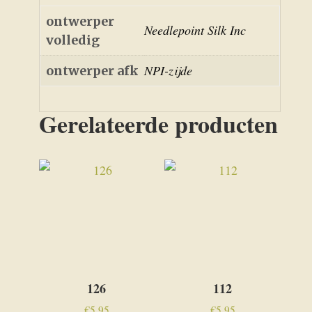
ontwerper
Needlepoint Silk Inc
volledig
NPI-zijde
ontwerper afk
Gerelateerde producten
126
112
€
5,95
€
5,95