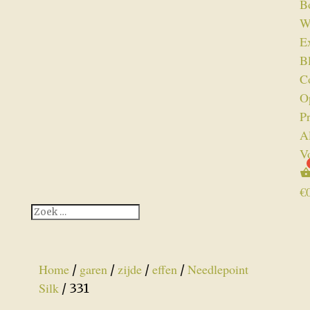
B
W
Ex
B
C
O
P
A
V
€
Home
garen
zijde
effen
Needlepoint
/
/
/
/
Silk
/ 331