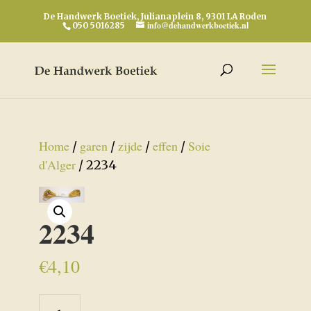
De Handwerk Boetiek, Julianaplein 8, 9301 LA Roden
info@dehandwerkboetiek.nl
050 5016285
Home
garen
zijde
effen
Soie
/
/
/
/
d'Alger
/ 2234
2234
€
4,10
2234