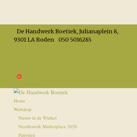
De Handwerk Boetiek, Julianaplein 8,
9301 LA Roden
050 5016285
info@dehandwerkboetiek.nl
Openingstijden
Privacy
Algemene Voorwaarden
€
0,00
Home
Webshop
Nieuw in de Winkel
Needlework Marketplace 2026
Patronen