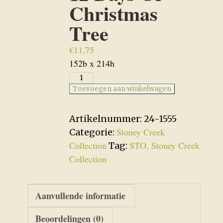
Christmas
Tree
€
11,75
152b x 214h
12
Days
Toevoegen aan winkelwagen
Of
Christmas
Artikelnummer:
24-1555
Tree
Stoney Creek
Categorie:
aantal
Collection
STO, Stoney Creek
Tag:
Collection
Aanvullende informatie
Beoordelingen (0)