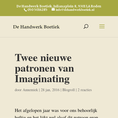
De Handwerk Boetiek, Julianaplein 8, 9301 LA Roden
info@dehandwerkboetiek.nl
050 5016285
Twee nieuwe
patronen van
Imaginating
door
Annemiek
|
28 jan, 2016
|
Blogroll
|
2 reacties
Het afgelopen jaar was voor ons behoorlijk
heftig en het lijkt wel alsof dit patroon erop