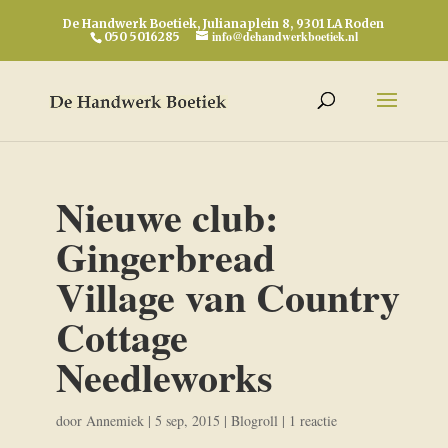
De Handwerk Boetiek, Julianaplein 8, 9301 LA Roden
info@dehandwerkboetiek.nl
050 5016285
Nieuwe club:
Gingerbread
Village van Country
Cottage
Needleworks
door
Annemiek
|
5 sep, 2015
|
Blogroll
|
1 reactie