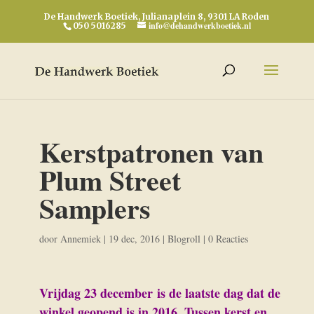
De Handwerk Boetiek, Julianaplein 8, 9301 LA Roden
info@dehandwerkboetiek.nl
050 5016285
Kerstpatronen van
Plum Street
Samplers
door
Annemiek
|
19 dec, 2016
|
Blogroll
|
0 Reacties
Vrijdag 23 december is de laatste dag dat de
winkel geopend is in 2016. Tussen kerst en