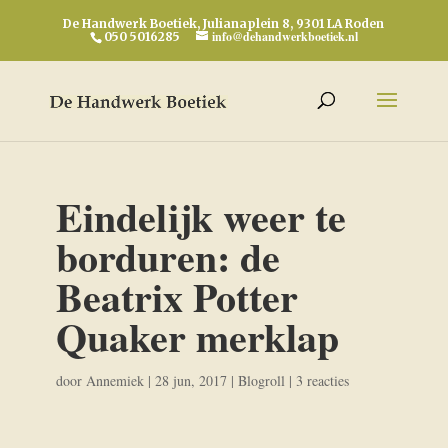
De Handwerk Boetiek, Julianaplein 8, 9301 LA Roden
info@dehandwerkboetiek.nl
050 5016285
Eindelijk weer te
borduren: de
Beatrix Potter
Quaker merklap
door
Annemiek
|
28 jun, 2017
|
Blogroll
|
3 reacties