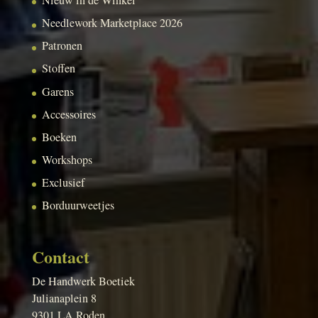
Nieuw in de Winkel
Needlework Marketplace 2026
Patronen
Stoffen
Garens
Accessoires
Boeken
Workshops
Exclusief
Borduurweetjes
Contact
De Handwerk Boetiek
Julianaplein 8
9301 LA Roden