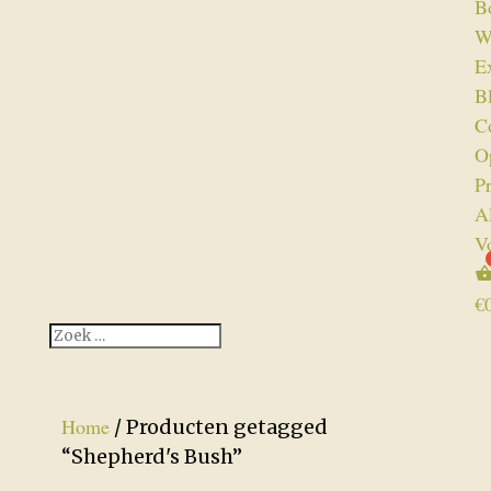
B
W
Ex
B
C
O
P
A
V
€
Home
/ Producten getagged
“Shepherd's Bush”