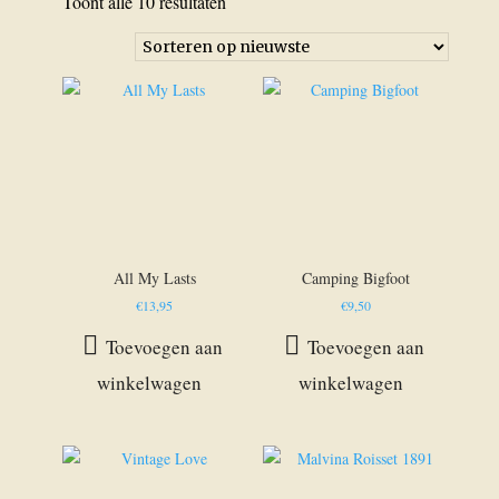
Gesorteerd
Toont alle 10 resultaten
op
nieuwste
All My Lasts
Camping Bigfoot
€
13,95
€
9,50
Toevoegen aan
Toevoegen aan
winkelwagen
winkelwagen