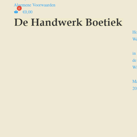
Algemene Voorwaarden
€
0,00
H
We
in
de
Wi
Ma
20