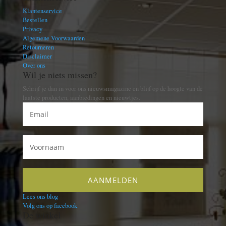
Klantenservice
Bestellen
Privacy
Algemene Voorwaarden
Retourneren
Disclaimer
Over ons
Wil je niets missen?
Schrijf je dan in voor ons nieuwsmagazine en blijf op de hoogte van de
laatste producten, aanbiedingen en nieuwtjes.
Lees ons blog
Volg ons op facebook
De winkel