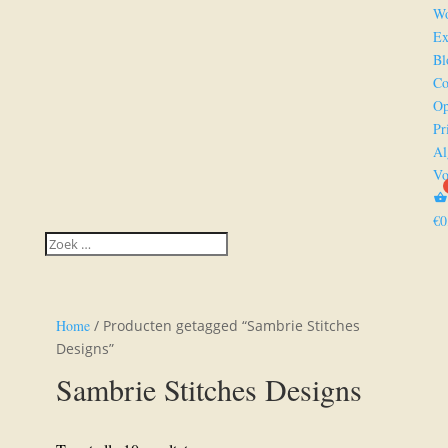
Wo
Ex
Bl
Co
Op
Pr
Al
Vo
€
0
Home
/ Producten getagged “Sambrie Stitches
Designs”
Sambrie Stitches Designs