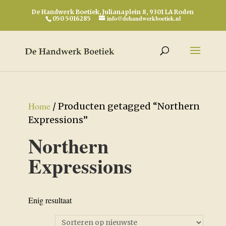
De Handwerk Boetiek, Julianaplein 8, 9301 LA Roden
info@dehandwerkboetiek.nl
050 5016285
Home
/ Producten getagged “Northern
Expressions”
Northern
Expressions
Enig resultaat