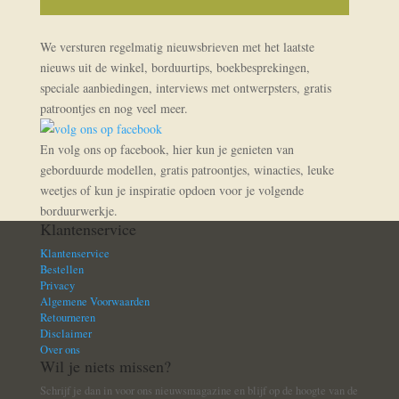
We versturen regelmatig nieuwsbrieven met het laatste
nieuws uit de winkel, borduurtips, boekbesprekingen,
speciale aanbiedingen, interviews met ontwerpsters, gratis
patroontjes en nog veel meer.
En volg ons op facebook, hier kun je genieten van
geborduurde modellen, gratis patroontjes, winacties, leuke
weetjes of kun je inspiratie opdoen voor je volgende
borduurwerkje.
Klantenservice
Klantenservice
Bestellen
Privacy
Algemene Voorwaarden
Retourneren
Disclaimer
Over ons
Wil je niets missen?
Schrijf je dan in voor ons nieuwsmagazine en blijf op de hoogte van de